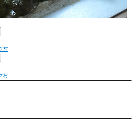
グ村
グ村