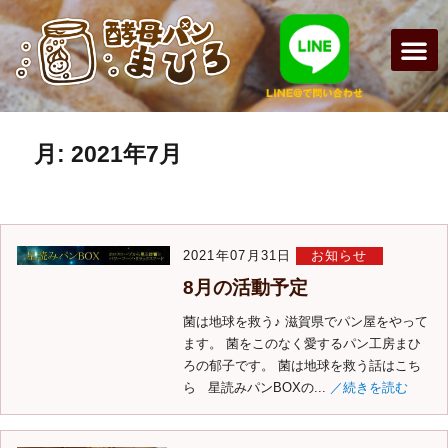
まひろパン
パンの種
オンライン
酵母パンの
月:
2021年7月
2021年07月31日
お知らせ
8月の活動予定
菌は地球を救う♪ 滋賀県でパン屋をやって
ます。 菌をこのなく愛するパン工房まひ
ろの郁子です。 菌は地球を救う話はこち
ら 星読みパンBOXの...
／続きを読む