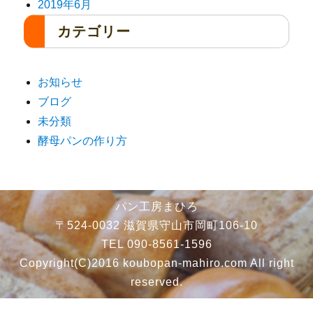
2019年6月
カテゴリー
お知らせ
ブログ
未分類
酵母パンの作り方
パン工房まひろ
〒524-0032 滋賀県守山市岡町106-10
TEL 090-8561-1596
Copyright(C)2016 koubopan-mahiro.com All right
reserved.