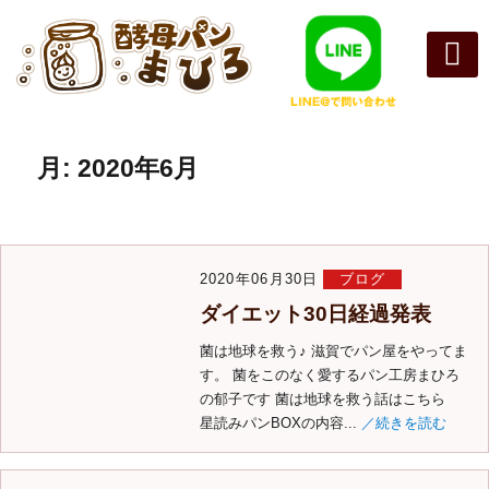
まひろパン
パンの種
オンライン
酵母パンの
月:
2020年6月
2020年06月30日
ブログ
ダイエット30日経過発表
菌は地球を救う♪ 滋賀でパン屋をやってま
す。 菌をこのなく愛するパン工房まひろ
の郁子です 菌は地球を救う話はこちら
星読みパンBOXの内容...
／続きを読む