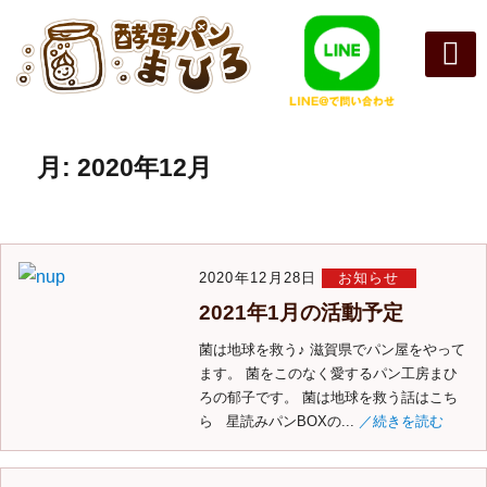
まひろパン
パンの種
オンライン
酵母パンの
月:
2020年12月
2020年12月28日
お知らせ
2021年1月の活動予定
菌は地球を救う♪ 滋賀県でパン屋をやって
ます。 菌をこのなく愛するパン工房まひ
ろの郁子です。 菌は地球を救う話はこち
ら 星読みパンBOXの...
／続きを読む