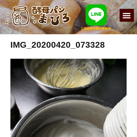
前の画像
次の画像
まひろパン
パンの種
オンライン
酵母パンの
IMG_20200420_073328