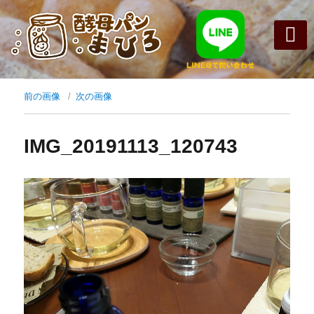
まひろパン
パンの種
オンライン
酵母パンの
前の画像
次の画像
IMG_20191113_120743