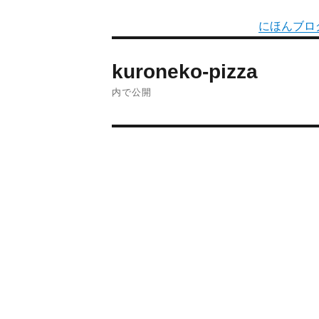
にほんブロ
kuroneko-pizza
内で公開