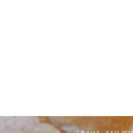
パン工房まひろ 〒524-0032 滋