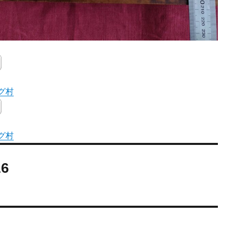
グ村
グ村
16