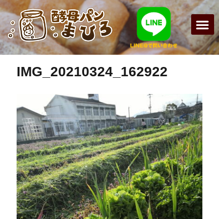
前の画像
まひろパン
パンの種
オンライン
酵母パンの
IMG_20210324_162922