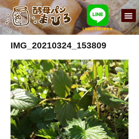
前の画像
次の画像
IMG_20210324_153809