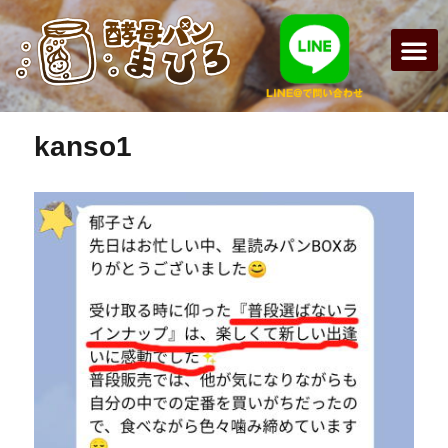
前の画像
次の画像
まひろパン
パンの種
オンライン
酵母パンの
kanso1