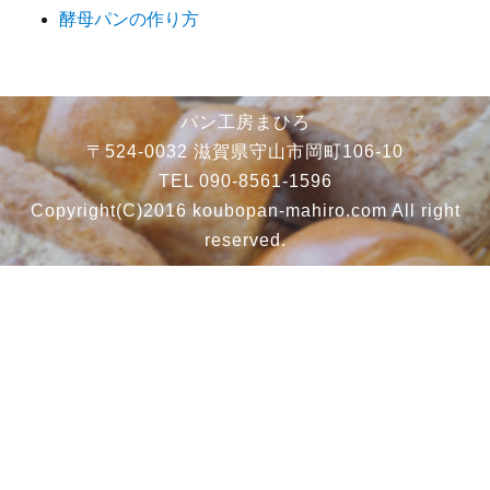
酵母パンの作り方
パン工房まひろ
〒524-0032 滋賀県守山市岡町106-10
TEL 090-8561-1596
Copyright(C)2016 koubopan-mahiro.com All right
reserved.