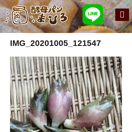
前の画像
次の画像
まひろパン
パンの種
オンライン
酵母パンの
IMG_20201005_121547