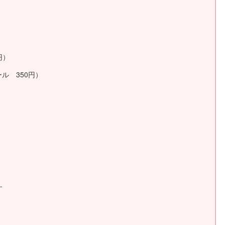
円）
ール 350円）
す