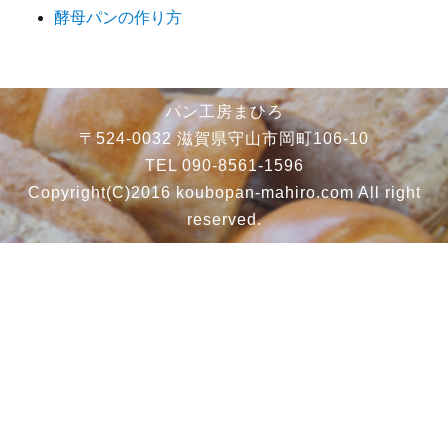
酵母パンの作り方
パン工房まひろ
〒524-0032 滋賀県守山市岡町106-10
TEL 090-8561-1596
Copyright(C)2016 koubopan-mahiro.com All right
reserved.