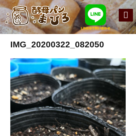
前の画像
次の画像
まひろパン
パンの種
オンライン
酵母パンの
IMG_20200322_082050