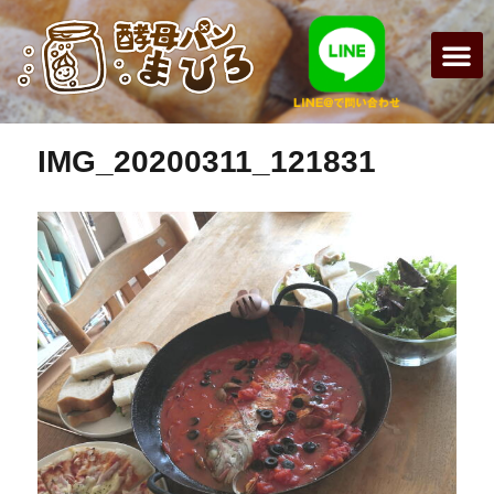
次の画像
まひろパン
パンの種
オンライン
酵母パンの
IMG_20200311_121831