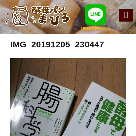
前の画像
まひろパン
パンの種
オンライン
酵母パンの
IMG_20191205_230447