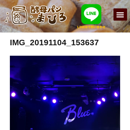
前の画像
次の画像
まひろパン
パンの種
オンライン
酵母パンの
IMG_20191104_153637