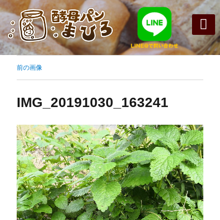
まひろパン
パンの種
オンライン
酵母パンの
前の画像
IMG_20191030_163241