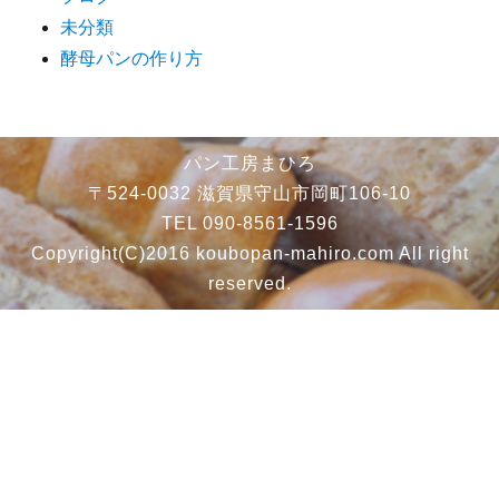
未分類
酵母パンの作り方
パン工房まひろ
〒524-0032 滋賀県守山市岡町106-10
TEL 090-8561-1596
Copyright(C)2016 koubopan-mahiro.com All right
reserved.