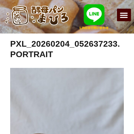
前の画像
次の画像
まひろパン
パンの種
オンライン
酵母パンの
PXL_20260204_052637233.
PORTRAIT