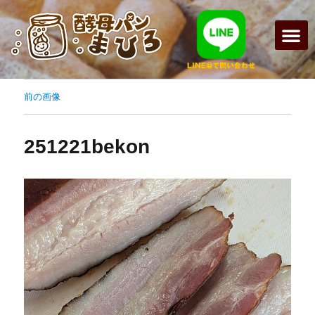
まひろパン
パンの種
オンライン
酵母パンの
前の画像
251221bekon