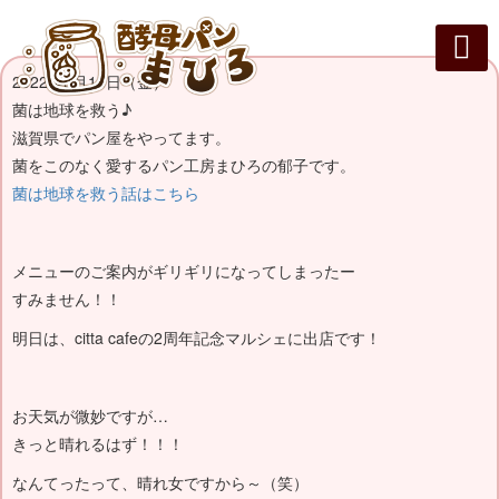
2022年3月18日（金）
まひろパン
パンの種
オンライン
酵母パンの
菌は地球を救う♪
滋賀県でパン屋をやってます。
菌をこのなく愛するパン工房まひろの郁子です。
菌は地球を救う話はこちら
メニューのご案内がギリギリになってしまったー
すみません！！
明日は、citta cafeの2周年記念マルシェに出店です！
お天気が微妙ですが…
きっと晴れるはず！！！
なんてったって、晴れ女ですから～（笑）