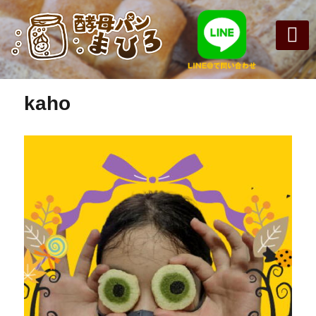
前の画像
まひろパン
パンの種
オンライン
酵母パンの
kaho