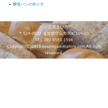
酵母パンの作り方
パン工房まひろ
〒524-0032 滋賀県守山市岡町106-10
TEL 090-8561-1596
Copyright(C)2016 koubopan-mahiro.com All right
reserved.