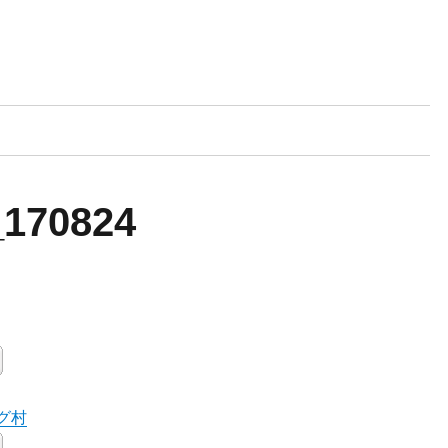
ンについて
パンの種類
お知らせ
酵母パンの作り
_170824
グ村