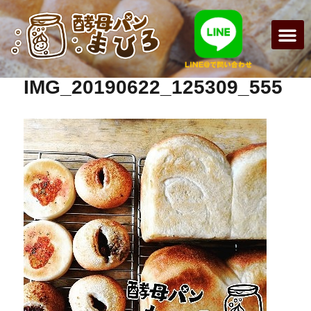
まひろパン
パンの種
オンライン
酵母パンの
IMG_20190622_125309_555