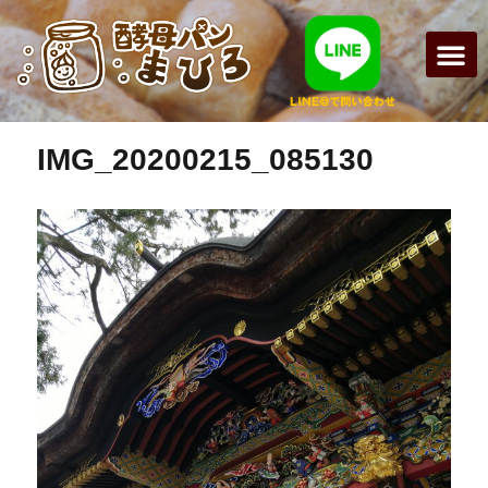
前の画像
次の画像
まひろパン
パンの種
オンライン
酵母パンの
IMG_20200215_085130