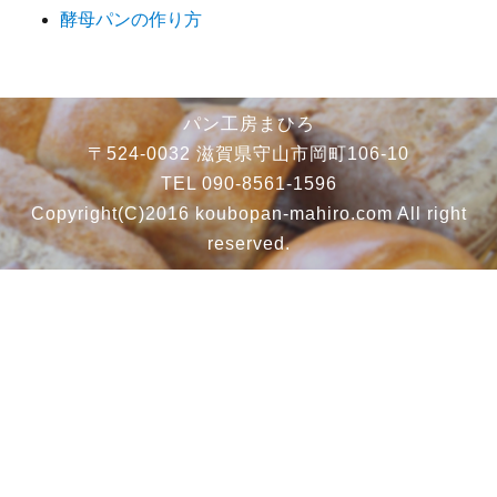
酵母パンの作り方
パン工房まひろ
〒524-0032 滋賀県守山市岡町106-10
TEL 090-8561-1596
Copyright(C)2016 koubopan-mahiro.com All right
reserved.