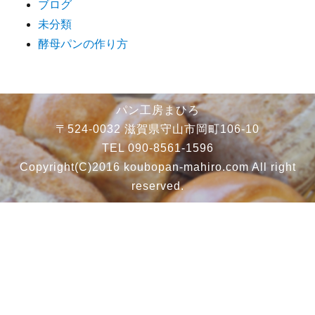
ブログ
未分類
酵母パンの作り方
パン工房まひろ
〒524-0032 滋賀県守山市岡町106-10
TEL 090-8561-1596
Copyright(C)2016 koubopan-mahiro.com All right
reserved.