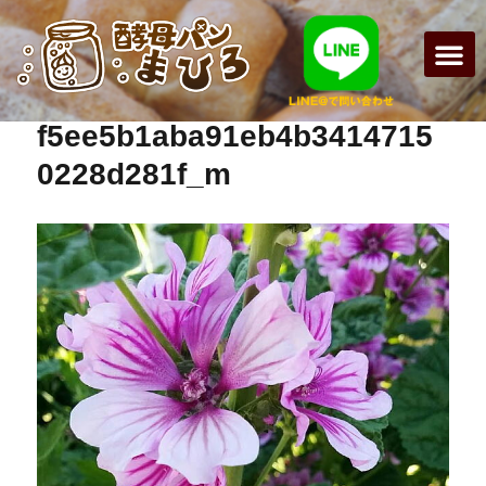
まひろパン
パンの種
オンライン
酵母パンの
f5ee5b1aba91eb4b3414715
0228d281f_m