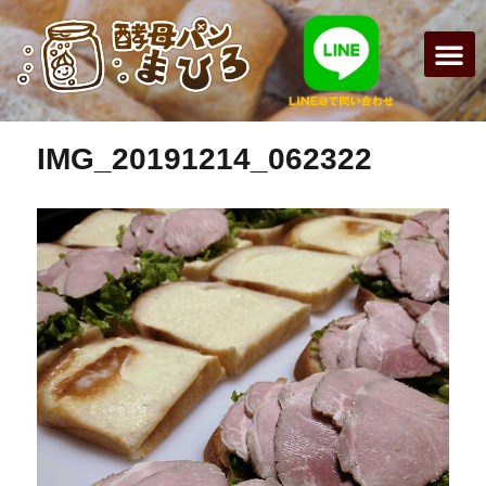
前の画像
次の画像
まひろパン
パンの種
オンライン
酵母パンの
IMG_20191214_062322