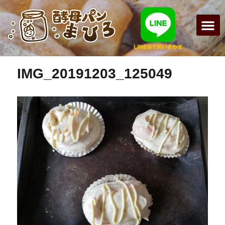
前の画像
次の画像
まひろパン
パンの種
オンライン
酵母パンの
IMG_20191203_125049