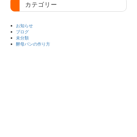
カテゴリー
お知らせ
ブログ
未分類
酵母パンの作り方
パン工房まひろ
〒524-0032 滋賀県守山市岡町106-10
TEL 090-8561-1596
Copyright(C)2016 koubopan-mahiro.com All right reserved.