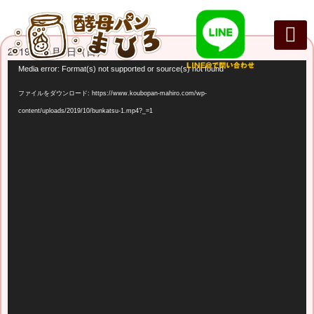
2019年11月3日（日）
まひろパン
パンの種
オンライン
酵母パンの
動
Media error: Format(s) not supported or source(s) not found
画
ファイルをダウンロード: https://www.koubopan-mahiro.com/wp-
プ
content/uploads/2019/10/bunkatsu-1.mp4?_=1
レ
ー
ヤ
ー