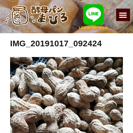
前の画像
まひろパン
パンの種
オンライン
酵母パンの
IMG_20191017_092424