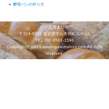
酵母パンの作り方
パン工房まひろ
〒524-0032 滋賀県守山市岡町106-10
TEL 090-8561-1596
Copyright(C)2016 koubopan-mahiro.com All right
reserved.