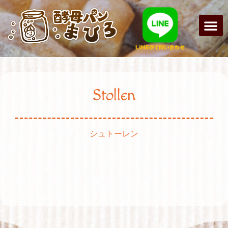
まひろパン
パンの種
オンライン
酵母パンの
Stollen
シュトーレン