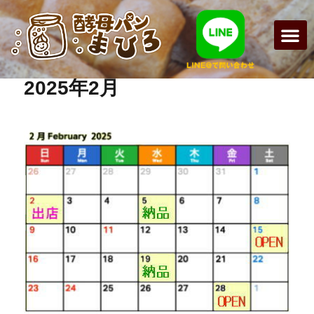
まひろパン
パンの種
オンライン
酵母パンの
2025年2月