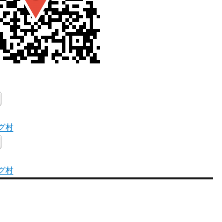
グ村
グ村