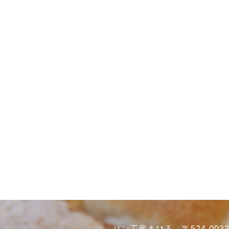
パン工房まひろ 〒524-0032 滋