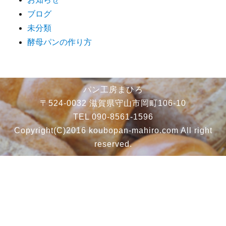
ブログ
未分類
酵母パンの作り方
パン工房まひろ
〒524-0032 滋賀県守山市岡町106-10
TEL 090-8561-1596
Copyright(C)2016 koubopan-mahiro.com All right
reserved.