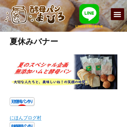
次の画像
まひろパン
パンの種
オンライン
酵母パンの
夏休みバナー
にほんブログ村