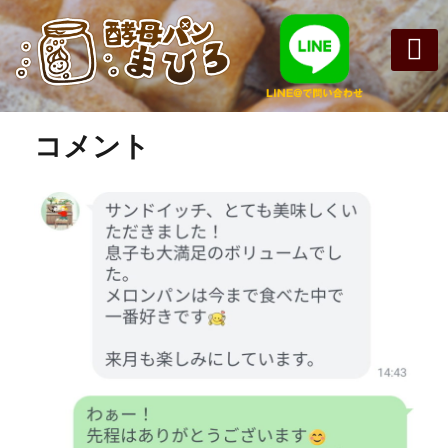
前の画像
次の画像
まひろパン
パンの種
オンライン
酵母パンの
コメント