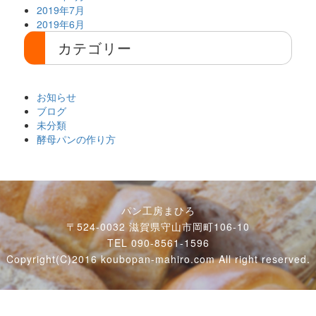
2019年7月
2019年6月
カテゴリー
お知らせ
ブログ
未分類
酵母パンの作り方
パン工房まひろ
〒524-0032 滋賀県守山市岡町106-10
TEL 090-8561-1596
Copyright(C)2016 koubopan-mahiro.com All right reserved.